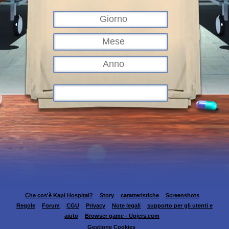
Che cos'è Kapi Hospital?
Story
caratteristiche
Screenshots
Regole
Forum
CGU
Privacy
Note legali
supporto per gli utenti e
aiuto
Browser game - Upjers.com
Gestione Cookies