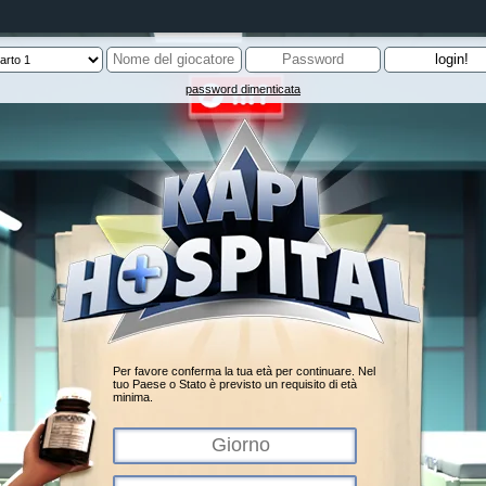
password dimenticata
Per favore conferma la tua età per continuare. Nel
tuo Paese o Stato è previsto un requisito di età
minima.