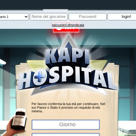
password dimenticata
Per favore conferma la tua età per continuare. Nel
tuo Paese o Stato è previsto un requisito di età
minima.