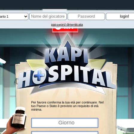
password dimenticata
Per favore conferma la tua età per continuare. Nel
tuo Paese o Stato è previsto un requisito di età
minima.